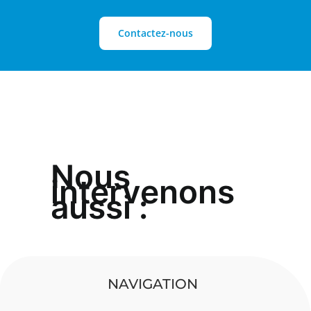
Contactez-nous
Nous
intervenons
aussi :
NAVIGATION